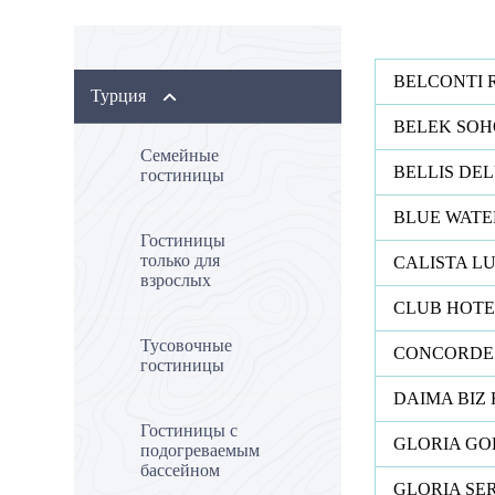
BELCONTI 
Турция
BELEK SOH
Семейные
BELLIS DE
гостиницы
BLUE WATE
Гостиницы
только для
CALISTA L
взрослых
CLUB HOTE
Тусовочные
CONCORDE 
гостиницы
DAIMA BIZ
Гостиницы с
GLORIA GO
подогреваемым
бассейном
GLORIA SE