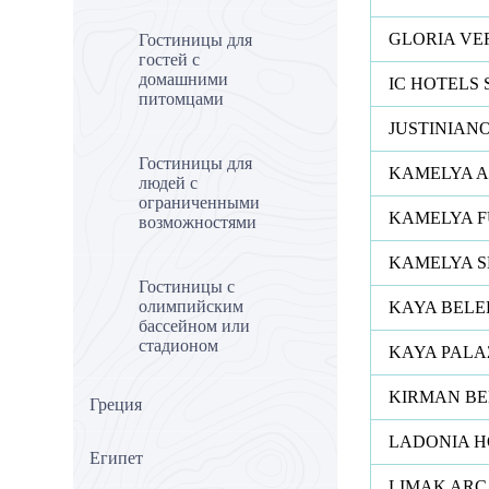
GLORIA VE
Гостиницы для
гостей с
домашними
IC HOTELS 
питомцами
JUSTINIAN
Гостиницы для
KAMELYA A
людей с
ограниченными
KAMELYA F
возможностями
KAMELYA S
Гостиницы с
олимпийским
KAYA BELE
бассейном или
стадионом
KAYA PALA
KIRMAN BE
Греция
LADONIA H
Египет
LIMAK ARC