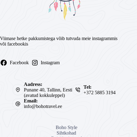
Viimase hetke pakkumistega võib tutvuda meie instagrammis
või facebookis
Facebook
Instagram
Aadress:
Tel:
Punane 40, Tallinn, Eesti
+372 5885 3194
(avatud kokkuleppel)
Email:
info@bohotravel.ee
Boho Style
Sihtkohad