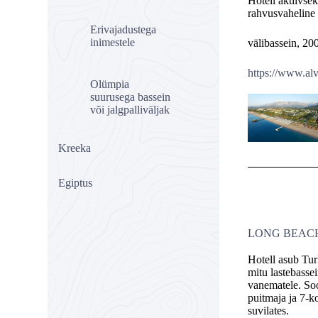
Hotell aktiivse
rahvusvaheline 
Erivajadustega
inimestele
välibassein, 20
https://www.al
Olümpia
suurusega bassein
või jalgpalliväljak
Kreeka
Egiptus
LONG BEACH
Hotell asub Tur
mitu lastebassei
vanematele. Soo
puitmaja ja 7-k
suvilates.