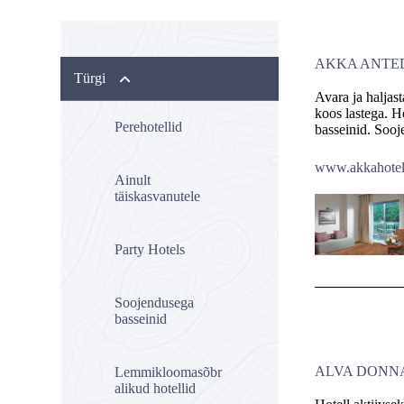
AKKA ANTE
Türgi
Avara ja haljas
koos lastega. H
Perehotellid
basseinid. Sooj
www.akkahote
Ainult
täiskasvanutele
Party Hotels
Soojendusega
basseinid
ALVA DONN
Lemmikloomasõbr
alikud hotellid