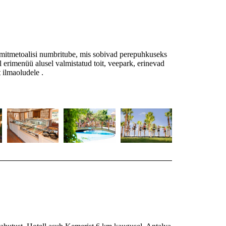
ka mitmetoalisi numbritube, mis sobivad perepuhkuseks
l erimenüü alusel valmistatud toit, veepark, erinevad
 ilmaoludele .