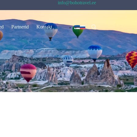
+372 5885 3194 |
info@bohotravel.ee
ed
Partnerid
Kontakt