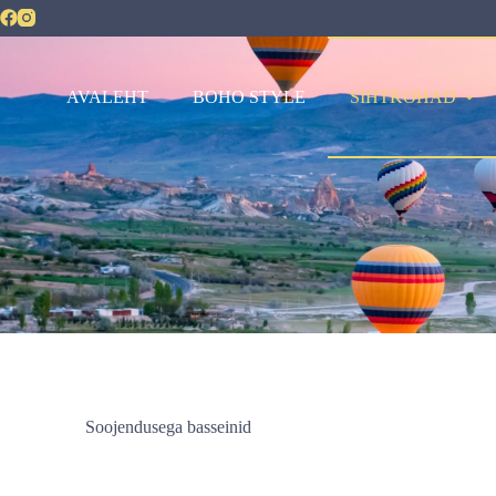
AVALEHT
BOHO STYLE
SIHTKOHAD
Soojendusega basseinid