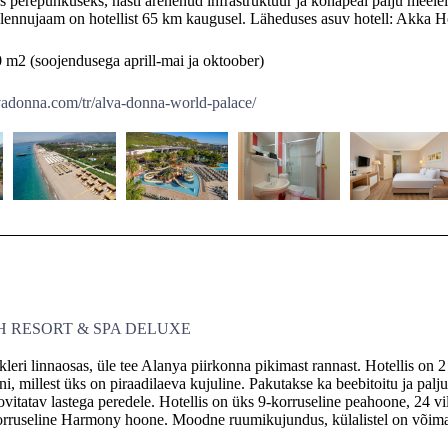
ks perepuhkuseks, hästi arenenud infrastruktuur ja kohapeal palju meel
lennujaam on hotellist 65 km kaugusel. Läheduses asuv hotell: Akka Ho
0 m2 (soojendusega aprill-mai ja oktoober)
vadonna.com/tr/alva-donna-world-palace/
 RESORT & SPA DELUXE
kleri linnaosas, üle tee Alanya piirkonna pikimast rannast. Hotellis on 
ni, millest üks on piraadilaeva kujuline. Pakutakse ka beebitoitu ja palj
vitatav lastega peredele. Hotellis on üks 9-korruseline peahoone, 24 vi
orruseline Harmony hoone. Moodne ruumikujundus, külalistel on võimal