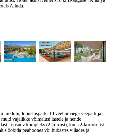
elahutust. Hotell asub Kemerist 6 km kaugusel. Antalya
tels Alinda.
2 miniklubi, lõbustuspark, 10 veeliumäega veepark ja
u muid vajalikke võimalusi lastele ja nende
llast koosnev kompleks (2 korrust), kuus 2-korruselist
us ööbida peahoones või hubastes villades ja