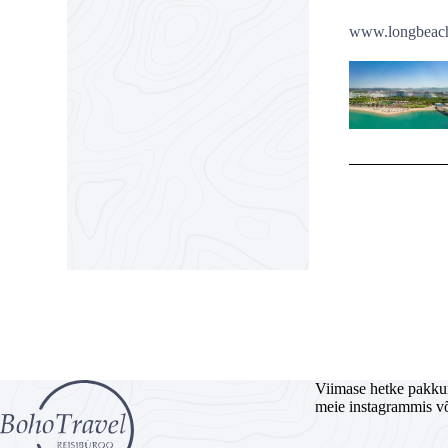
www.longbeach
Viimase hetke pakku
meie instagrammis v