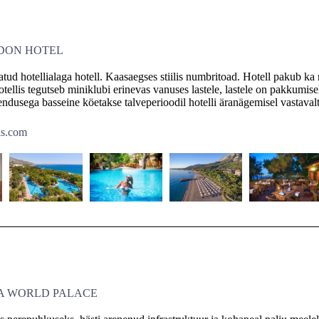
DON HOTEL
tatud hotellialaga hotell. Kaasaegses stiilis numbritoad. Hotell pakub 
otellis tegutseb miniklubi erinevas vanuses lastele, lastele on pakkumise
endusega basseine köetakse talveperioodil hotelli äranägemisel vastavalt
ls.com
A WORLD PALACE