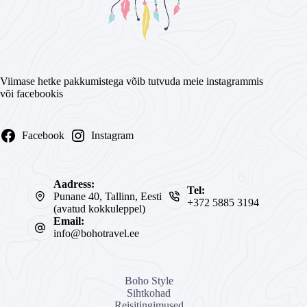
Viimase hetke pakkumistega võib tutvuda meie instagrammis
või facebookis
Facebook
Instagram
Aadress:
Tel:
Punane 40, Tallinn, Eesti
+372 5885 3194
(avatud kokkuleppel)
Email:
info@bohotravel.ee
Boho Style
Sihtkohad
Reisitingimused