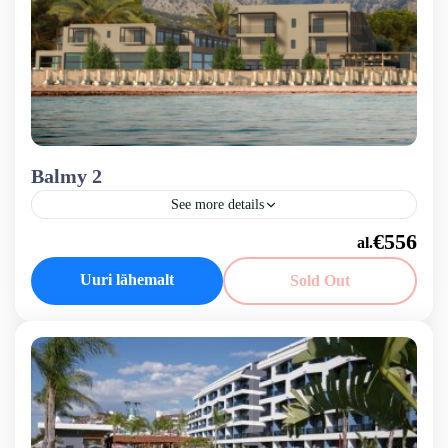
Balmy 2
See more details
Balmy Beach Resort Kemer on ainult täiskasvanutele
€556
mõeldud oaas, kus Kemeri avar türkiissinine meri ja
metsad peidavad endas kõiki rohelise varjundeid. Meie
Uuri lähemalt
Sold Out
ainult täiskasvanutele mõeldud...
Boho Style
,
Türgi