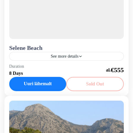
Selene Beach
See more details
Siia tuleb hotelli kirjeldus
Duration
€555
8 Days
Türgi
Uuri lähemalt
Sold Out