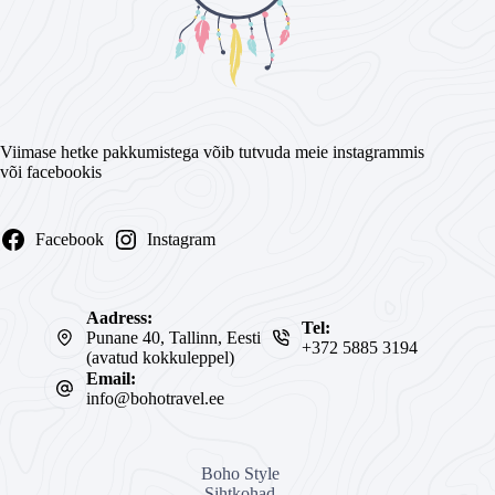
Viimase hetke pakkumistega võib tutvuda meie instagrammis
või facebookis
Facebook
Instagram
Aadress:
Tel:
Punane 40, Tallinn, Eesti
+372 5885 3194
(avatud kokkuleppel)
Email:
info@bohotravel.ee
Boho Style
Sihtkohad